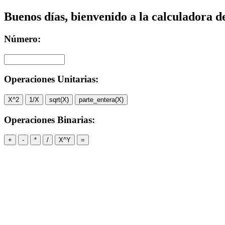
Buenos días, bienvenido a la calculadora d
Número:
Operaciones Unitarias:
X^2
1/X
sqrt(X)
parte_entera(X)
Operaciones Binarias:
+
-
*
/
X^Y
=